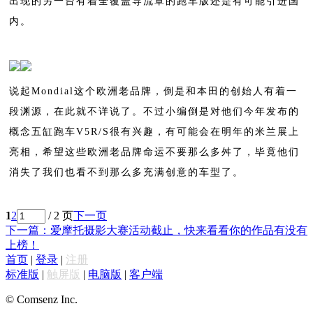
出现的另一台有着全覆盖导流罩的跑车版还是有可能引进国
内。
说起Mondial这个欧洲老品牌，倒是和本田的创始人有着一
段渊源，在此就不详说了。不过小编倒是对他们今年发布的
概念五缸跑车V5R/S很有兴趣，有可能会
在明年的米兰展上
亮相，希望这些欧洲老品牌命运不要那么多舛了，毕竟他们
消失了我们也看不到那么多充满创意的车型了。
1
2
/ 2 页
下一页
下一篇：爱摩托摄影大赛活动截止，快来看看你的作品有没有
上榜！
首页
|
登录
|
注册
标准版
|
触屏版
|
电脑版
|
客户端
© Comsenz Inc.