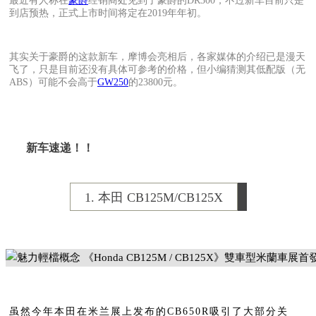
最近有人称在
豪爵
经销商处见到了豪爵的DR300，不过新车目前只是
到店预热，正式上市时间将定在2019年年初。
其实关于豪爵的这款新车，摩博会亮相后，各家媒体的介绍已是漫天
飞了，只是目前还没有具体可参考的价格，但小编猜测其
低配版（无
ABS）可能不会高于
GW250
的23800元。
新车速递！！
1. 本田 CB125M/CB125X
虽然今年本田在米兰展上发布的CB650R吸引了大部分关