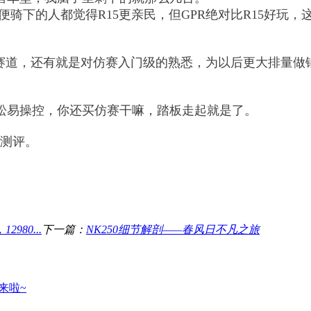
，随便骑下的人都觉得R15更亲民，但GPR绝对比R15好
倾向于赛道，还有就是对仿赛入门级的熟悉，为以后更大排
松易操控，你还买仿赛干嘛，踏板走起就是了。
个测评。
80...
下一篇：
NK250细节解剖——春风日不凡之旅
于来啦~