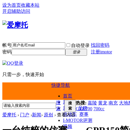
设为首页
收藏本站
开启辅助访问
帐号
找回密码
自动登录
密码
注册imotor
登录
只需一步，快速开始
快捷导航
首页
新闻
搜
热搜:
嘉陵
黄龙
南充
大地鹰
搜
新车
品牌
索
索
CTX700
700cc
电动车
赛事
爱摩托
›
门户
›
新闻
›
原创
›
查看内容
I-MOTOR评测
视频