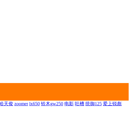
哈天俊
zoomer
lx650
铃木gw250
电影
吐槽
统御125
爱上锐彪