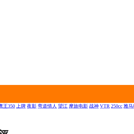
王350
上牌
夜影
弯道情人
望江
摩旅电影
战神
VTR
250cc
雅马