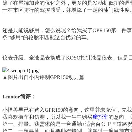
除了在尾端加速的优化之外，更多的是发动机低扭的调节，
士在市区骑行的驾控感受，并增添了一定的油门线性度
还是只能说够用，怎么说呢？给我买了GPR150第一
条“够用”的轮胎不匹配这台优异的车。
仪表升级。全液晶表换成了KOSO指针液晶仪表，但是
▲图片出自小丙评测GPR150动力篇
I-motor简评：
小怪兽早已有购入GPR150的意向，这里并未充值，先
我喜欢街车和仿赛，所以我一生中购买
摩托车
的意向，
第一、排量。我需求的是一台通勤+适合百公里国道路况
第二、一定要帅，而且要帅得特别，脑海过一遍目前市