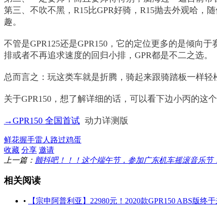
第三、不吹不黑，R15比GPR好骑，R15抛去外观哈
趣。
不管是GPR125还是GPR150，它的定位更多的是
排或者不再追求速度的回归小排，GPR都是不二之选。
总而言之：玩这类车就是折腾，骑起来跟骑踏板一样轻
关于GPR150，想了解详细的话，可以看下边小丙的这
→GPR150 全国首试
动力详测版
鲜花
握手
雷人
路过
鸡蛋
收藏
分享
邀请
上一篇：
颤抖吧！！！这个端午节，参加广东机车摇滚音乐节，129
相关阅读
•
【宗申阿普利亚】22980元！2020款GPR150 ABS版终