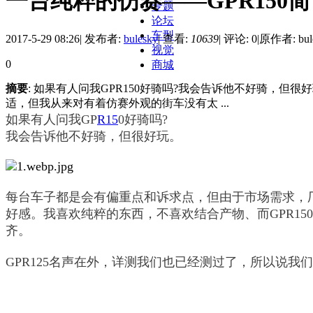
一台纯粹的仿赛——GPR150
专题
论坛
车型
2017-5-29 08:26
|
发布者:
bulesky
|
查看:
10639
|
评论: 0
|
原作者: bul
视觉
0
商城
摘要
: 如果有人问我GPR150好骑吗?我会告诉他不好骑，
适，但我从来对有着仿赛外观的街车没有太 ...
如果有人问我GP
R15
0好骑吗?
我会告诉他不好骑，但很好玩。
每台车子都是会有偏重点和诉求点，但由于市场需求，
好感。我喜欢纯粹的东西，不喜欢结合产物、而GPR1
齐。
GPR125名声在外，详测我们也已经测过了，所以说