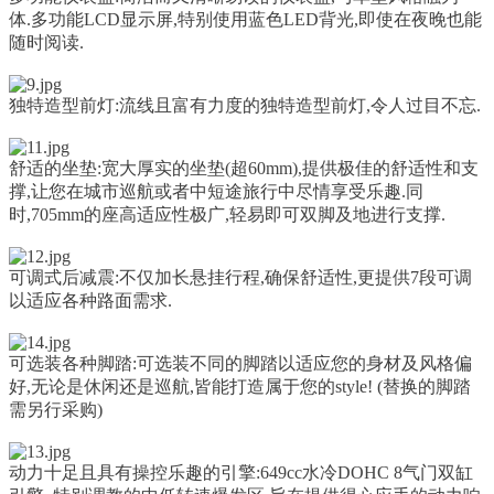
体.多功能LCD显示屏,特别使用蓝色LED背光,即使在夜晚也能
随时阅读.
独特造型前灯:
流线且富有力度的独特造型前灯,令人过目不忘.
舒适的坐垫:
宽大厚实的坐垫(超60mm),提供极佳的舒适性和支
撑,让您在城市巡航或者中短途旅行中尽情享受乐趣.同
时,705mm的座高适应性极广,轻易即可双脚及地进行支撑.
可调式后减震:
不仅加长悬挂行程,确保舒适性,更提供7段可调
以适应各种路面需求.
可选装各种脚踏:
可选装不同的脚踏以适应您的身材及风格偏
好,无论是休闲还是巡航,皆能打造属于您的style! (替换的脚踏
需另行采购)
动力十足且具有操控乐趣的引擎:
649cc水冷DOHC 8气门双缸