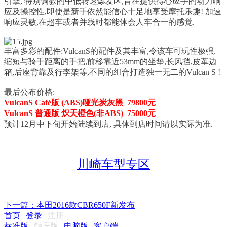
引擎, 特别调教的中低转速爆发区,旨在提供得心应手的动力响
应及操控性,即使是新手依然能信心十足地享受摩托乐趣! 加速
响应灵敏,在超车或者并线时都能体会人车合一的感觉.
丰富多彩的配件:
VulcanS的配件及其丰富,令该车可玩性极强.
缩短与骑手距离的手把,前移靠近53mm的坐垫,长风挡,皮革边
箱,后座背靠及行李架等,不同的组合打造独一无二的Vulcan S !
最后公布价格:
VulcanS Café版 (ABS)哑光炭灰黑 79800元
VulcanS 普通版 炽天橙色(非ABS) 75000元
预计12月中下旬开始陆续到店, 具体到店时间请以实际为准.
川崎车型专区
下一篇：本田2016款CBR650F新发布
首页
|
登录
|
注册
标准版
|
触屏版
|
电脑版
|
客户端