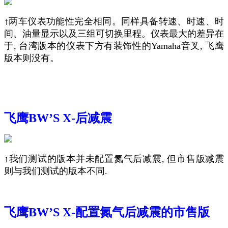
↑两车仪表功能性完全相同。同样具备转速、时速、时
间、油量显示以及三组可切换里程。仪表最大的差异在
于
,
台湾版本的仪表下方有装饰性的
Yamaha
音叉
,
飞鹰
版本则没有。
飞鹰
BW’S X-
后减震
↑我们测试的版本并未配置氮气后减震, 但市售版减震
则与我们测试的版本不同.
飞鹰
BW’S X-配置氮气
后减震的市售版