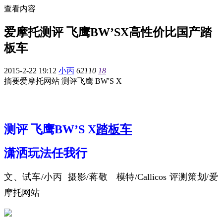
查看内容
爱摩托测评 飞鹰BW’SX高性价比国产踏
板车
2015-2-22 19:12
小丙
62110
18
摘要
爱摩托网站 测评飞鹰 BW'S X
测评
飞鹰
BW’S X
踏板车
潇洒玩法任我行
文、试车/小丙 摄影/蒋敬 模特/Callicos 评测策划/爱
摩托网站