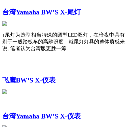
台湾
Yamaha BW’S X-
尾灯
↑
尾灯为造型相当特殊的圆型
LED
双灯，
在暗夜中具有
别于一般踏板车的
高辨
识
度。就尾灯灯具的整体质感来
说
,
笔者认为台湾版更胜一筹
.
飞鹰
BW’S X-
仪表
台湾
Yamaha BW’S X-
仪表