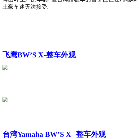
土豪车迷无法接受
.
飞鹰
BW’S X-
整车外观
台湾
Yamaha BW’S X--
整车外观