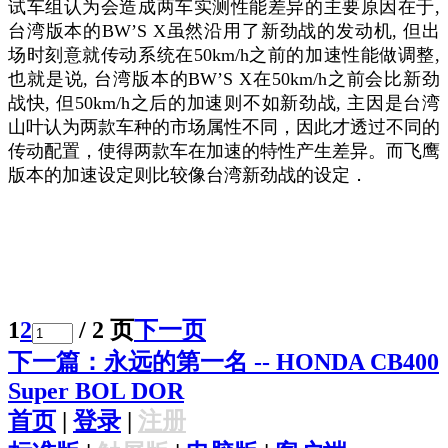
试车组认为会造成两车实测性能差异的主要原因在于
,
台湾版本的
BW’S X
虽然沿用了新劲战的发动机
,
但出
场时刻意就传动系统在
50km/h
之前的加速性能做调整
,
也就是说
,
台湾版本的
BW’S X
在
50km/h
之前会比新劲
战快
,
但
50km/h
之后的加速则不如新劲战
,
主因是台湾
山叶认为两款车种的市场属性不同，因此才透过不同的
传动配置，使得两款车在加速的特性产生差异。而飞鹰
版本的加速设定则比较像台湾新劲战的设
定．
1
2
/ 2 页
下一页
下一篇：永远的第一名 -- HONDA CB400
Super BOL DOR
首页
|
登录
|
注册