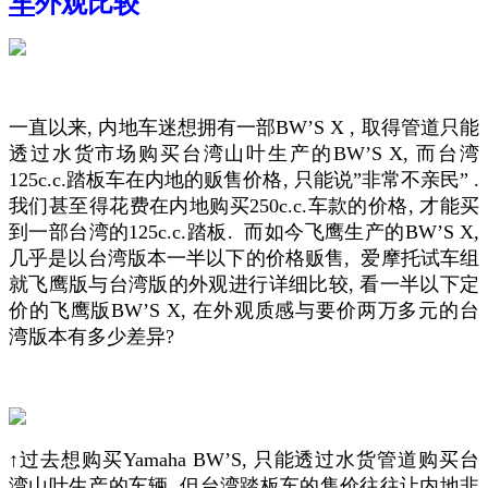
车
外观比较
一直以来
,
内地车迷想拥有一部
BW’S X ,
取得管道只能
透过水货市场购买台湾山叶生产的
BW’S X,
而台湾
125c.c.
踏板车在内地的贩售价格
,
只能说
”
非常不亲民
” .
我们甚至得花费在内地购买
250c.c.
车款的价格
,
才能买
到一部台湾的
125c.c.
踏板
.
而如今飞鹰生产的
BW’S X,
几乎是以台湾版本一半以下的价格贩售
,
爱摩托试车组
就飞鹰版与台湾版的外观进行详细比较
,
看一半以下定
价的飞鹰版
BW’S X,
在外观质感与要价两万多元的台
湾版本有多少差异
?
↑过去想购买
Yamaha BW’S,
只能透过水货管道购买台
湾山叶生产的车辆
,
但台湾踏板车的售价往往让
内地
非