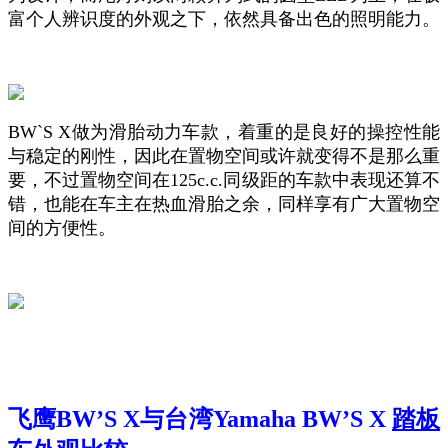
富个人辨识度的外观之下，依然具备出色的照明能力。
BW`S X
做为滑胎动力车款，着重的是良好的操控性能
与稳定的刚性，因此在置物空间或许就变得不是那么重
要，不过置物空间在
125c.c.
同级距的车款中表现还算不
错，也能在车主在热血滑胎之余，同样享有广大置物空
间的方便性。
飞鹰
BW’S X
与台湾
Yamaha BW’S X
踏板