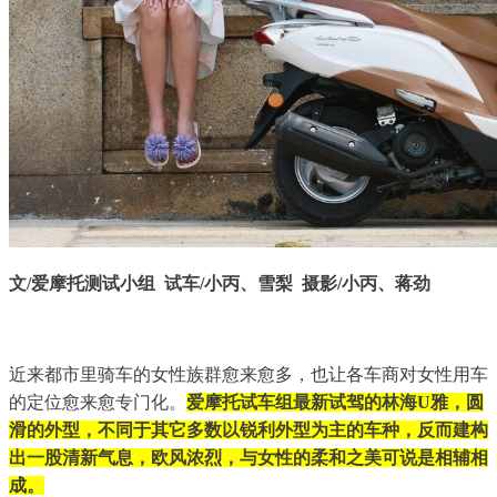
文/爱摩托测试小组 试车/小丙、雪梨 摄影/小丙、蒋劲
近来都市里骑车的女性族群愈来愈多，也让各车商对女性用车
的定位愈来愈专门化。
爱摩托试车组最新试驾的林海U雅，圆
滑的外型，不同于其它多数以锐利外型为主的车种，反而建构
出一股清新气息，欧风浓烈，与女性的柔和之美可说是相辅相
成。