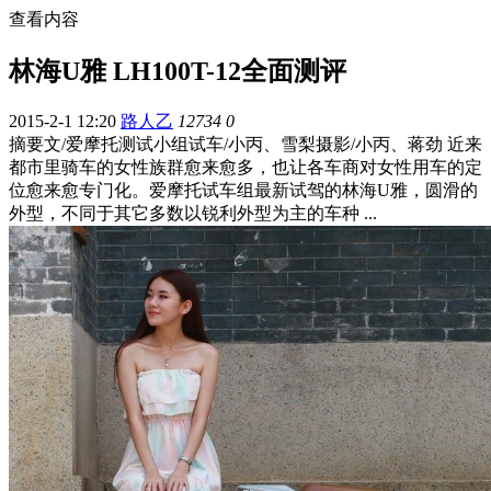
查看内容
林海U雅 LH100T-12全面测评
2015-2-1 12:20
路人乙
12734
0
摘要
文/爱摩托测试小组试车/小丙、雪梨摄影/小丙、蒋劲 近来
都市里骑车的女性族群愈来愈多，也让各车商对女性用车的定
位愈来愈专门化。爱摩托试车组最新试驾的林海U雅，圆滑的
外型，不同于其它多数以锐利外型为主的车种 ...