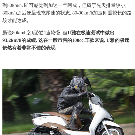
到80km/h, 即可感觉到加速一气呵成，但碍于先天排量较小,
80km/h之后便呈现拖尾速的状态, 80-90km/h加速则需较长的路
段才能达成。
虽说80km/h之后的加速较慢, 但
U雅在极速测试中做出
93.2km/h的成绩, 这在一般市售的100cc.车款来说, U雅的极速
依然有着非常不错的表现
。