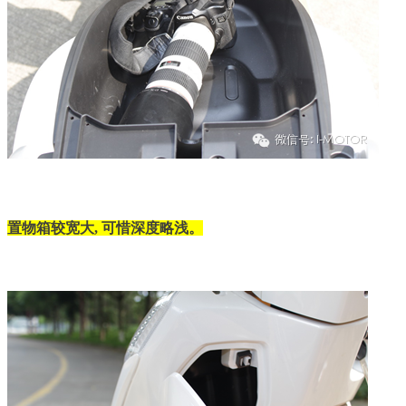
置物箱较宽大, 可惜深度略浅。