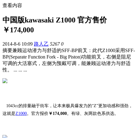
查看内容
中国版kawasaki Z1000 官方售价
￥174,000
2014-8-6 10:09
路人乙
5267
0
摘要
兼顾运动潜力与舒适的SFF-BP前叉：此代Z1000采用SFF-
BP(Separate Function Fork - Big Piston)功能前叉，右侧是阻尼
可调的大活塞式，左侧为预戴可调，能兼顾运动潜力与舒适
性。 ... ... ...
1043cc的排量融于街车，让本来极具爆发力的“Z”更加动感和强劲，
这就是
Z1000
。官方报价
￥174,000
。有绿、灰两款色系供选。