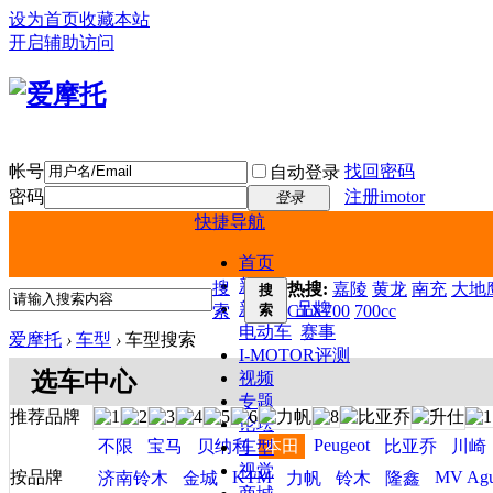
设为首页
收藏本站
开启辅助访问
帐号
找回密码
自动登录
密码
注册imotor
登录
快捷导航
首页
新闻
搜
热搜:
嘉陵
黄龙
南充
大地鹰
搜
新车
品牌
索
索
CTX700
700cc
电动车
赛事
爱摩托
›
车型
›
车型搜索
I-MOTOR评测
选车中心
视频
专题
推荐品牌
论坛
Peugeot
不限
宝马
贝纳利
本田
比亚乔
川崎
车型
视觉
按品牌
KTM
MV Agu
济南铃木
金城
力帆
铃木
隆鑫