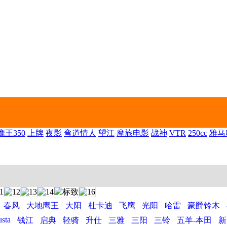
王350
上牌
夜影
弯道情人
望江
摩旅电影
战神
VTR
250cc
雅马
春风
大地鹰王
大阳
杜卡迪
飞鹰
光阳
哈雷
豪爵铃木
sta
钱江
启典
轻骑
升仕
三雅
三阳
三铃
五羊-本田
新