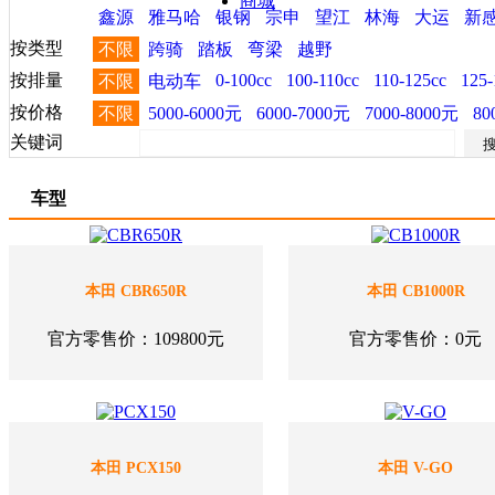
商城
鑫源
雅马哈
银钢
宗申
望江
林海
大运
新
按类型
不限
跨骑
踏板
弯梁
越野
按排量
0-100cc
100-110cc
110-125cc
125-
不限
电动车
按价格
不限
5000-6000元
6000-7000元
7000-8000元
80
关键词
车型
本田 CBR650R
本田 CB1000R
官方零售价：109800元
官方零售价：0元
本田 PCX150
本田 V-GO