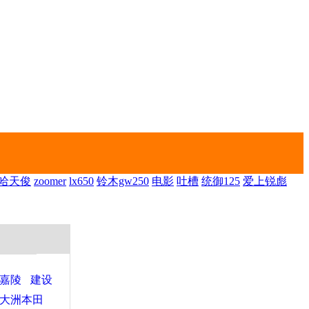
哈天俊
zoomer
lx650
铃木gw250
电影
吐槽
统御125
爱上锐彪
嘉陵
建设
大洲本田