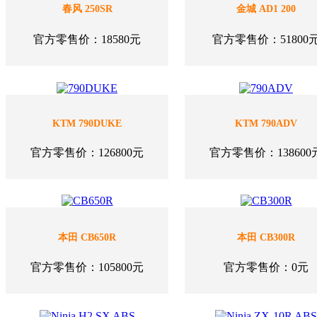
春风 250SR
金城 AD1 200
官方零售价：18580元
官方零售价：51800
KTM 790DUKE
KTM 790ADV
官方零售价：126800元
官方零售价：138600
本田 CB650R
本田 CB300R
官方零售价：105800元
官方零售价：0元