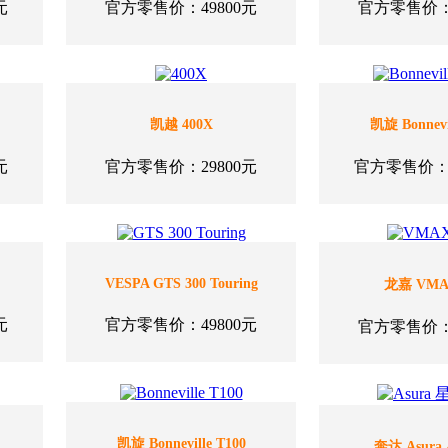
元
官方零售价：49800元
官方零售价：4
凯越 400X
凯旋 Bonnevi
元
官方零售价：29800元
官方零售价：1
VESPA GTS 300 Touring
龙嘉 VMAX
元
官方零售价：49800元
官方零售价：2
凯旋 Bonneville T100
奔达 Asura