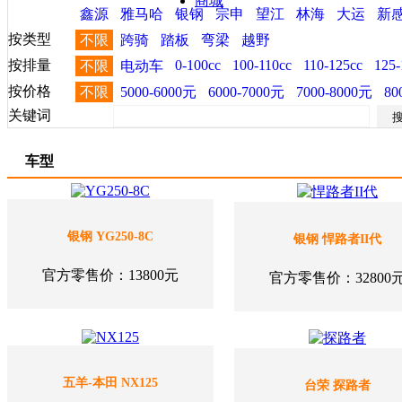
商城
鑫源
雅马哈
银钢
宗申
望江
林海
大运
新
按类型
不限
跨骑
踏板
弯梁
越野
按排量
0-100cc
100-110cc
110-125cc
125-
不限
电动车
按价格
不限
5000-6000元
6000-7000元
7000-8000元
80
关键词
车型
银钢 YG250-8C
银钢 悍路者II代
官方零售价：13800元
官方零售价：32800
五羊-本田 NX125
台荣 探路者