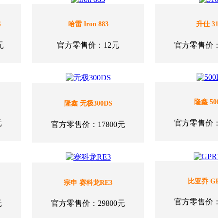
S
哈雷 Iron 883
升仕 31
元
官方零售价：12元
官方零售价：2
隆鑫 50
隆鑫 无极300DS
元
官方零售价：3
官方零售价：17800元
比亚乔 GP
宗申 赛科龙RE3
官方零售价：2
元
官方零售价：29800元