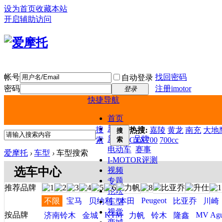
设为首页
收藏本站
开启辅助访问
帐号
找回密码
自动登录
密码
注册imotor
登录
快捷导航
首页
新闻
搜
热搜:
嘉陵
黄龙
南充
大地鹰
搜
新车
品牌
索
索
CTX700
700cc
电动车
赛事
爱摩托
›
车型
›
车型搜索
I-MOTOR评测
选车中心
视频
专题
推荐品牌
论坛
Peugeot
不限
宝马
贝纳利
本田
比亚乔
川崎
车型
视觉
按品牌
KTM
MV Agu
济南铃木
金城
力帆
铃木
隆鑫