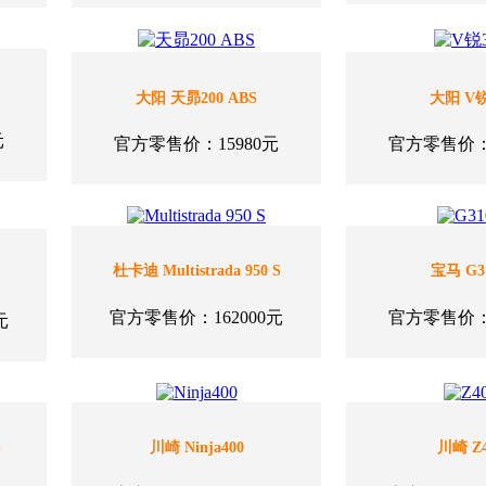
大阳 天昴200 ABS
大阳 V锐
元
官方零售价：15980元
官方零售价：2
杜卡迪 Multistrada 950 S
宝马 G3
官方零售价：162000元
官方零售价：4
元
S
川崎 Ninja400
川崎 Z4