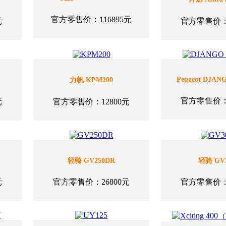
官方零售价：116895元
元
官方零售价：2
Peugeot DJAN
力帆 KPM200
官方零售价：2
元
官方零售价：12800元
轻骑 GV250DR
轻骑 GV3
元
官方零售价：26800元
官方零售价：2