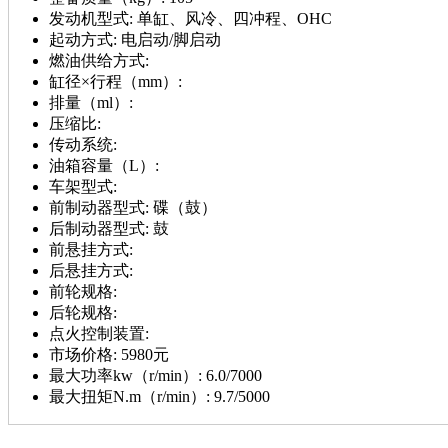
发动机型式:
单缸、风冷、四冲程、OHC
起动方式:
电启动/脚启动
燃油供给方式:
缸径×行程（mm）:
排量（ml）:
压缩比:
传动系统:
油箱容量（L）:
车架型式:
前制动器型式:
碟（鼓）
后制动器型式:
鼓
前悬挂方式:
后悬挂方式:
前轮规格:
后轮规格:
点火控制装置:
市场价格:
5980元
最大功率kw（r/min）:
6.0/7000
最大扭矩N.m（r/min）:
9.7/5000