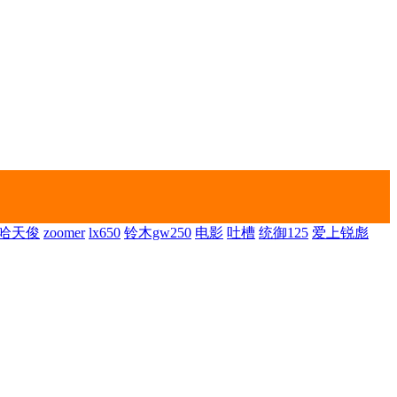
哈天俊
zoomer
lx650
铃木gw250
电影
吐槽
统御125
爱上锐彪