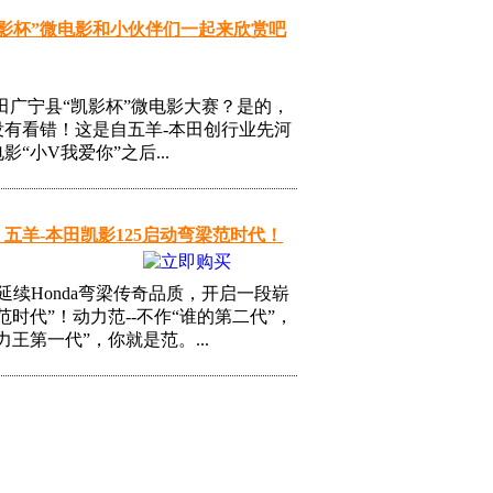
凯影杯”微电影和小伙伴们一起来欣赏吧
田广宁县“凯影杯”微电影大赛？是的，
没有看错！这是自五羊-本田创行业先河
影“小V我爱你”之后...
五羊-本田凯影125启动弯梁范时代！
5延续Honda弯梁传奇品质，开启一段崭
范时代”！动力范--不作“谁的第二代”，
力王第一代”，你就是范。...