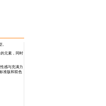
型。
力的元素，同时
以性感与充满力
、标准版和双色