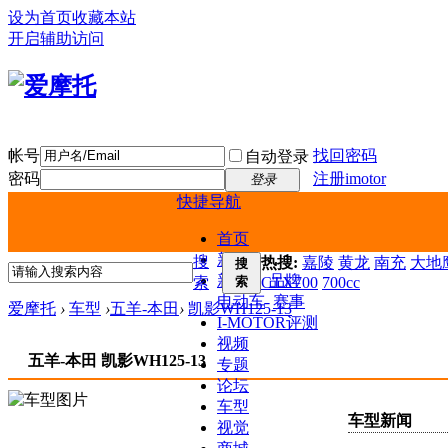
设为首页
收藏本站
开启辅助访问
帐号
找回密码
自动登录
密码
注册imotor
登录
快捷导航
首页
新闻
搜
热搜:
嘉陵
黄龙
南充
大地鹰
搜
新车
品牌
索
索
CTX700
700cc
电动车
赛事
爱摩托
›
车型
›
五羊-本田
›
凯影WH125-13
I-MOTOR评测
视频
五羊-本田 凯影WH125-13
专题
论坛
车型
车型新闻
视觉