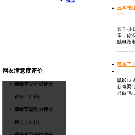
商城
五本“
~~~
五羊-本
亲，你
触电微电
范来了！
网友满意度评价
凯影12
请给车型外观评分
新弯梁“
只做“动
评分：
0.0
分
请给车型动力评分
评分：
9.0
分
请给车型价格评分