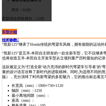
评分：
0.0
分
车型综合评价
得分：3.0分
车型介绍
技术参数
>进入论坛
“凯影125”继承了Honda传统的弯梁车风格，拥有俊朗的
“凯影125”是五羊-本田自主研发的一款全新车型，它不仅继
也将创造五羊-本田自主开发车型从立项到量产历时最短的记录
这款被定义为“打造全新‘动力充沛的新时代弯梁车引导者’的‘弯
量的设计语言诠释了新时代的进取精神。同时,为适用不同的用
版），充分演绎了时尚新弯梁的多彩魅力，它的推出标志着五
长宽高（mm）:
1900×730×1120
轴距（mm）:
1250
最小离地间隙（mm）:
座高（mm）:
整备质量（kg）:
105