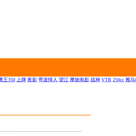
王350
上牌
夜影
弯道情人
望江
摩旅电影
战神
VTR
250cc
雅马