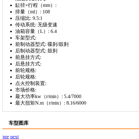
缸径×行程（mm）:
排量（ml）:
108
压缩比:
9.5:1
传动系统:
无级变速
油箱容量（L）:
6.4
车架型式:
前制动器型式:
碟刹/鼓刹
后制动器型式:
鼓刹
前悬挂方式:
后悬挂方式:
前轮规格:
后轮规格:
点火控制装置:
市场价格:
最大功率kw（r/min）:
5.4/7000
最大扭矩N.m（r/min）:
8.16/6000
车型图库
pre
next