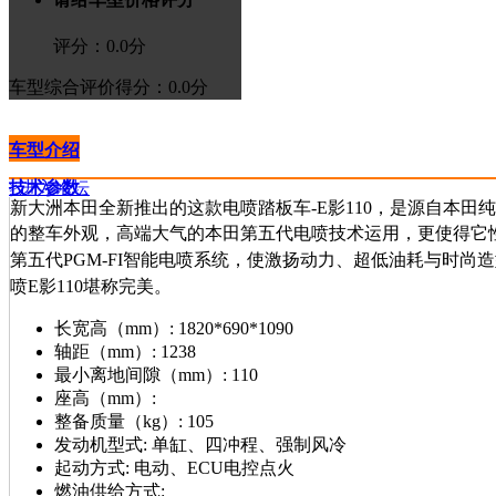
评分：
0.0
分
车型综合评价
得分：0.0分
车型介绍
技术参数
>进入论坛
新大洲本田全新推出的这款电喷踏板车-E影110，是源自本田纯
的整车外观，高端大气的本田第五代电喷技术运用，更使得它
第五代PGM-FI智能电喷系统，使激扬动力、超低油耗与时
喷E影110堪称完美。
长宽高（mm）:
1820*690*1090
轴距（mm）:
1238
最小离地间隙（mm）:
110
座高（mm）:
整备质量（kg）:
105
发动机型式:
单缸、四冲程、强制风冷
起动方式:
电动、ECU电控点火
燃油供给方式: