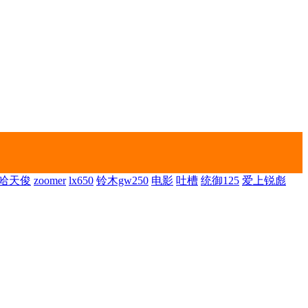
哈天俊
zoomer
lx650
铃木gw250
电影
吐槽
统御125
爱上锐彪