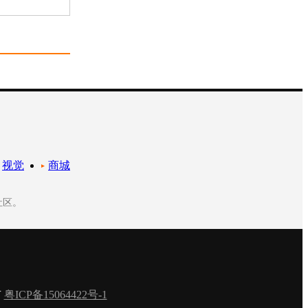
视觉
商城
社区。
有
粤ICP备15064422号-1