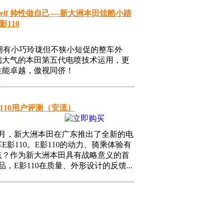
urself 帅性做自己----新大洲本田炫酷小踏
影110
0拥有小巧玲珑但不狭小短促的整车外
端大气的本田第五代电喷技术运用，更
性能卓越，傲视同侪！
110用户评测（安流）
年8月，新大洲本田在广东推出了全新的电
E影110。E影110的动力、骑乘体验有
点？作为新大洲本田具有战略意义的首
产品，E影110在质量、外形设计的反馈...