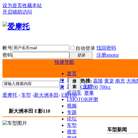
设为首页
收藏本站
开启辅助访问
帐号
找回密码
自动登录
密码
注册imotor
登录
快捷导航
首页
新闻
搜
热搜:
嘉陵
黄龙
南充
大地鹰
搜
新车
品牌
索
索
CTX700
700cc
电动车
赛事
爱摩托
›
车型
›
新大洲本田
›
E影110
I-MOTOR评测
视频
新大洲本田 E影110
专题
论坛
车型
车型新闻
视觉