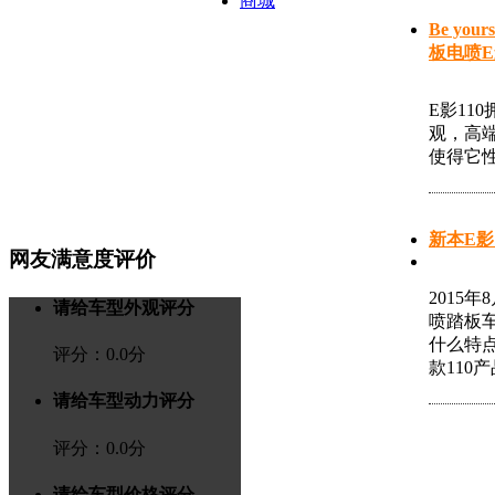
商城
Be yo
板电喷E
E影11
观，高
使得它
新本E影
网友满意度评价
2015
请给车型外观评分
喷踏板车
什么特
评分：
0.0
分
款110
请给车型动力评分
评分：
0.0
分
请给车型价格评分