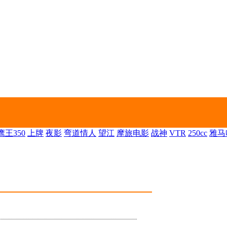
王350
上牌
夜影
弯道情人
望江
摩旅电影
战神
VTR
250cc
雅马