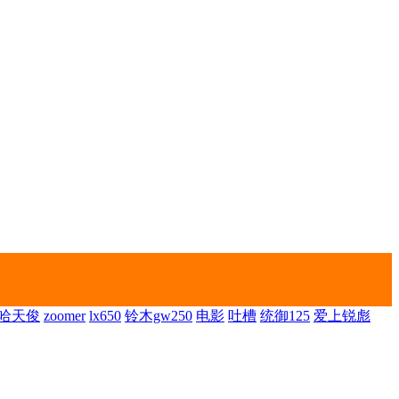
哈天俊
zoomer
lx650
铃木gw250
电影
吐槽
统御125
爱上锐彪