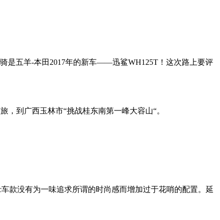
五羊-本田2017年的新车——迅鲨WH125T！这次路上要评
旅，到广西玉林市“挑战桂东南第一峰大容山“。
cc车款没有为一味追求所谓的时尚感而增加过于花哨的配置。延
。