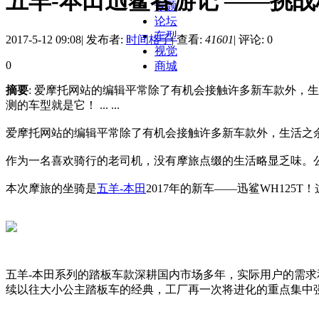
五羊-本田迅鲨春游记 ——挑
专题
论坛
车型
2017-5-12 09:08
|
发布者:
时间格子
|
查看:
41601
|
评论: 0
视觉
0
商城
摘要
: 爱摩托网站的编辑平常除了有机会接触许多新车款外，生
测的车型就是它！ ... ...
爱摩托网站的编辑平常除了有机会接触许多新车款外，生活之
作为一名喜欢骑行的老司机，没有摩旅点缀的生活略显乏味。公
本次摩旅的坐骑是
五羊-本田
2017年的新车——迅鲨WH125
五羊-本田系列的踏板车款深耕国内市场多年，实际用户的需求
续以往大小公主踏板车的经典，工厂再一次将进化的重点集中