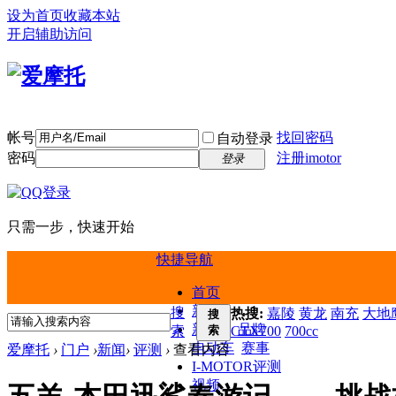
设为首页
收藏本站
开启辅助访问
帐号
找回密码
自动登录
密码
注册imotor
登录
只需一步，快速开始
快捷导航
首页
新闻
搜
热搜:
嘉陵
黄龙
南充
大地鹰
搜
新车
品牌
索
索
CTX700
700cc
电动车
赛事
爱摩托
›
门户
›
新闻
›
评测
›
查看内容
I-MOTOR评测
视频