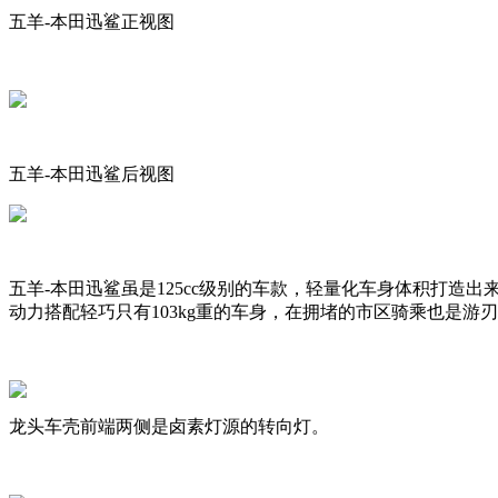
五羊-本田迅鲨正视图
五羊-本田迅鲨后视图
五羊-本田迅鲨虽是125cc级别的车款，轻量化车身体积打造出
动力搭配轻巧只有103kg重的车身，在拥堵的市区骑乘也是游
龙头车壳前端两侧是卤素灯源的转向灯。