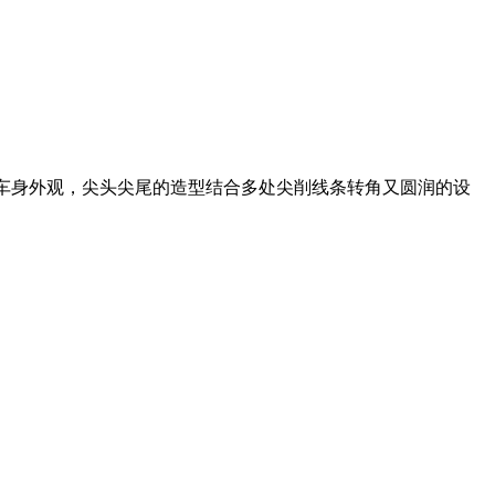
的车身外观，尖头尖尾的造型结合多处尖削线条转角又圆润的设