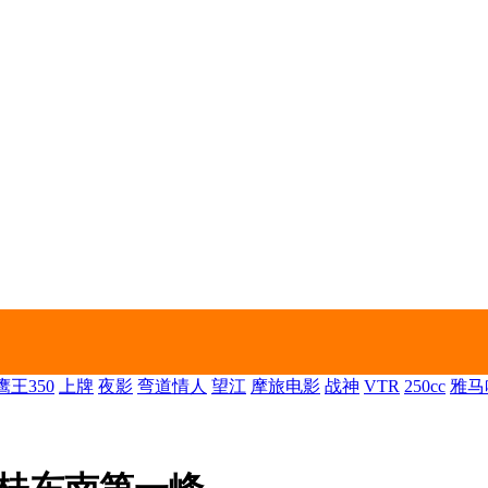
王350
上牌
夜影
弯道情人
望江
摩旅电影
战神
VTR
250cc
雅马