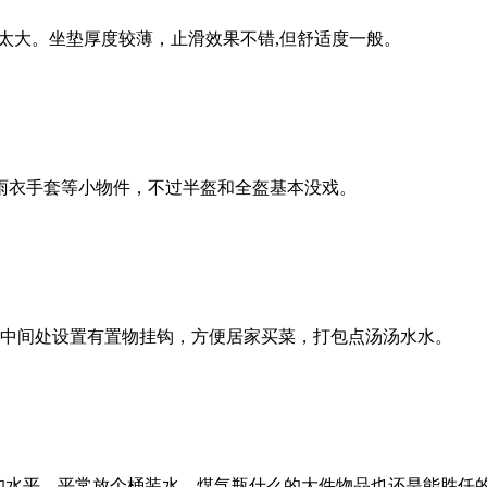
太大。坐垫厚度较薄，止滑效果不错,但舒适度一般。
雨衣手套等小物件，不过半盔和全盔基本没戏。
。中间处设置有置物挂钩，方便居家买菜，打包点汤汤水水。
别的水平，平常放个桶装水，煤气瓶什么的大件物品也还是能胜任