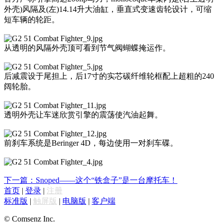
外壳)风隔及(左)14.14升大油缸，垂直式变速齿轮设计，可缩
短车辆的轮距。
从透明的风隔外壳顶可看到节气阀蝴蝶掩运作。
后减震设于尾担上，后17寸的实芯碳纤维轮框配上超粗的240
阔轮胎。
透明外壳让车迷欣赏引擎的震荡使汽油起舞。
前刹车系统是Beringer 4D，每边使用一对刹车碟。
下一篇：Snoped——这个“铁盒子”是一台摩托车！
首页
|
登录
|
注册
标准版
|
触屏版
|
电脑版
|
客户端
© Comsenz Inc.