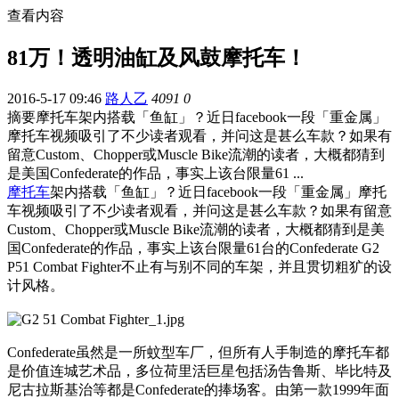
查看内容
81万！透明油缸及风鼓摩托车！
2016-5-17 09:46
路人乙
4091
0
摘要
摩托车架内搭载「鱼缸」？近日facebook一段「重金属」
摩托车视频吸引了不少读者观看，并问这是甚么车款？如果有
留意Custom、Chopper或Muscle Bike流潮的读者，大概都猜到
是美国Confederate的作品，事实上该台限量61 ...
摩托车
架内搭载「鱼缸」？近日facebook一段「重金属」摩托
车视频吸引了不少读者观看，并问这是甚么车款？如果有留意
Custom、Chopper或Muscle Bike流潮的读者，大概都猜到是美
国Confederate的作品，事实上该台限量61台的Confederate G2
P51 Combat Fighter不止有与别不同的车架，并且贯切粗犷的设
计风格。
Confederate虽然是一所蚊型车厂，但所有人手制造的摩托车都
是价值连城艺术品，多位荷里活巨星包括汤告鲁斯、毕比特及
尼古拉斯基治等都是Confederate的捧场客。由第一款1999年面