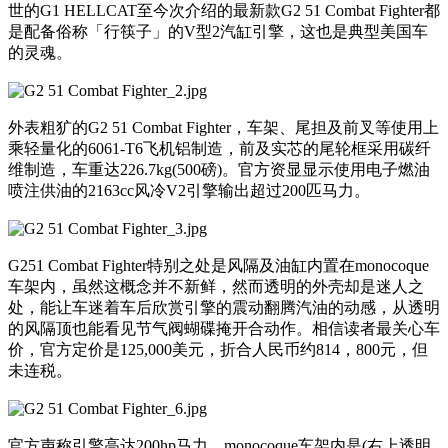
世的G1 HELLCAT至今次介绍的最新款G2 51 Combat Fighter都
是配备俗称「行筷子」的V型2汽缸引擎，这也是典型美国车
的灵魂。
外表粗犷的G2 51 Combat Fighter，车架、尾担及前叉等使用上
乘轻量化的6061-T6飞机铝制造，前及实芯的尾轮框采用碳纤
维制造，车重达226.7kg(500磅)。官方资显显示使用电子燃油
喷注供油的2163cc风冷V2引擎输出超过200匹马力。
G251 Combat Fighter特别之处是风隔及油缸内置在monocoque
车架内，虽然这概念并不新鲜，然而透明的外壳却是迷人之
处，能让车迷着车后欣赏引擎的震动翻腾汽油的动感，从透明
的风隔顶也能看见节气阀蝴碟掩开合动作。相信读者最关心车
价，官方定价是125,000美元，折合人民币约814，800元，但
未连税。
官方声称引擎高达200hp马力，monocoque车架内是(右上透明