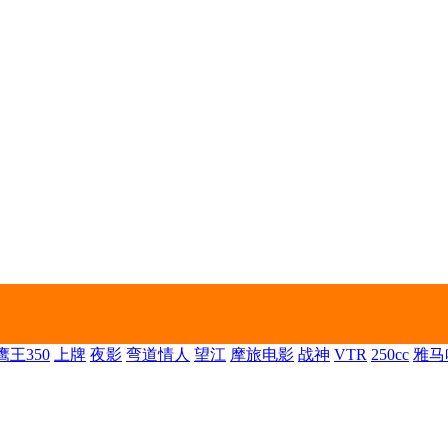
王350
上牌
夜影
弯道情人
望江
摩旅电影
战神
VTR
250cc
雅马