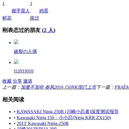
1
1
握手
雷人
鸡蛋
鲜花
路过
刚表态过的朋友 (
2 人
)
破裂の人偶
l12033010
收藏
分享
邀请
上一篇：
加量不加价 春风2016 150NK现已上市
下一篇：
PRAË
相关阅读
•
KAWASAKI Ninja 250R (川崎小忍者)深度测试报导
•
Kawasaki Ninja 150－小小忍(Ninja KRR ZX150)
•
2013' Kawasaki Ninja-250R
•
川崎2013NINJA 300