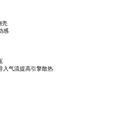
侧壳
动感
压
导入气流提高引擎散热