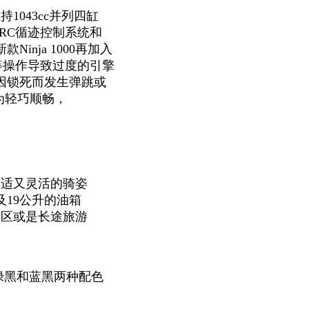
持1043cc并列四缸
RC循迹控制系统和
nja 1000再加入
误等操作导致过度的引擎
因锁死而发生弹跳或
为轻巧顺畅，
持舒适又灵活的骑姿
19公升的油箱
，市区或是长途旅游
色有绿黑和蓝黑两种配色