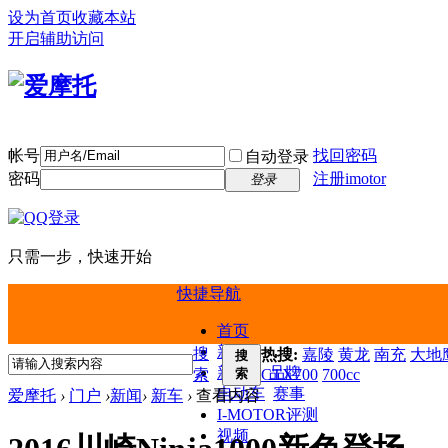
设为首页
收藏本站
开启辅助访问
帐号
找回密码
自动登录
密码
注册imotor
登录
只需一步，快速开始
快捷导航
首页
新闻
搜
热搜:
嘉陵
黄龙
南充
大地鹰
搜
新车
品牌
索
索
CTX700
700cc
电动车
赛事
爱摩托
›
门户
›
新闻
›
新车
›
查看内容
I-MOTOR评测
视频