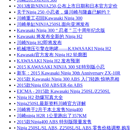
•
2013改款NINJA250,公布上市日期和日本官方定价
•
关于Ninja 250 小忍者，爆川崎与隆鑫已解约？
•
川崎重工召回Kawasaki Ninja 300
•
川崎单缸NINJA250SL面向亚洲发布
•
Kawasaki Ninja 300 “ 忍者 ” 三十周年纪念版
•
Kawasaki 将发布全新的 Ninja H2
•
川崎Ninja H2即将发布
•
机械增压引擎在咆哮——KAWASAKI Ninja H2
•
Kawasaki官方发布 Ninja H2 轮廓图
•
KAWASAKI Ninja H2 发布预测
•
2015 KAWASAKI NINJA 300 SE特別版小忍
•
新车：2015 Kawasaki Ninja 30th Anniversary ZX-10R
•
2015款 Kawasaki Ninja 300 ABS 入门轻跑 惊艳亮相
•
2015款Ninja 650 ABS/ER-6n ABS
•
EICMA - 2015款 Kawasaki Ninja 250SL/Z250SL
•
Ninja H2 劲爆写真大全
•
Ninja250SL最新资料川崎官方详解
•
川崎将于2月于本土发售Ninja400
•
川崎ninja H2R 1公里跑出了357KM
•
2015款Ninja400 ABS 特别版限量发售
•
Ninja 250SL/SL ABS, Z250SL/SL ABS 零售价格调整