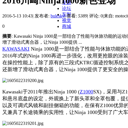
2016川崎Ninja1000新色登场
专题
论坛
车型
2016-5-13 10:43
|
发布者:
bulesky
|
查看:
5389
|
评论: 0
|
来自: motoci
视觉
0
商城
摘要
: Kawasaki Ninja 1000是一部结合了性能与休旅
增了滑动式离合器，让Ninja 1000提供 ...
KAWASAKI
Ninja 1000是一部结合了性能与休旅功能
2016年式的Ninja 1000再进一步强化，改用更抢眼的涂
在操控性能上，除了原有的三段式KTRC循迹控制系统
还新增了滑动式离合器，让Ninja 1000提供了更安全的
Kawasaki于2011年推出Ninja 1000 (
Z1000
SX)，采用与Z
和悬吊底盘的设定，外观换上了新头罩和全罩包覆，提
以及可调式风镜和副挂侧箱的功能，在保有Z1000优异
又兼具了长途骑乘的实用性，让Ninja 1000受到了广大