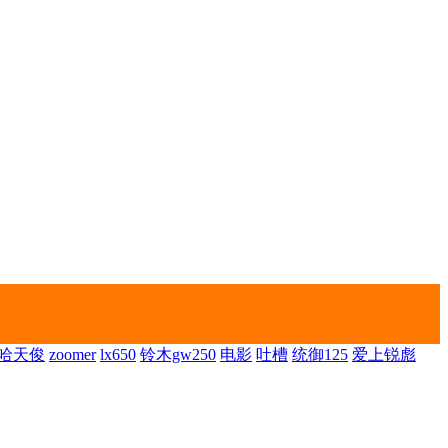
哈天俊
zoomer
lx650
铃木gw250
电影
吐槽
统御125
爱上锐彪