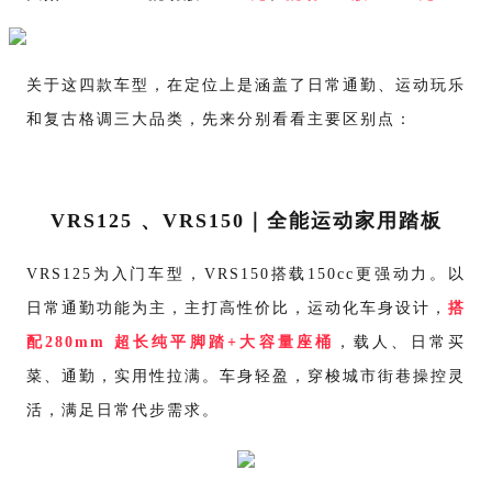
关于这
四款车型
，
在
定位
上是涵盖了日常通勤、运动玩乐
和复古格调三大品类，先来分别看看主要区别点：
VRS125 、
VRS150
｜
全能运动家用踏板
VRS125为入门车型，VRS150搭载
150cc更强动力。以
日常通勤功能为主，主打高性价比，运动化车身设计，
搭
配
280mm 超长纯平脚踏
+
大容量座桶
，
载人、日常买
菜、通勤，实用性拉满。车身
轻盈，穿梭城市街巷
操控灵
活
，满足日常代步需求。