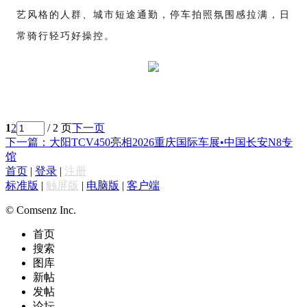
艺风格的人群、城市短途通勤，停车拍照氛围感拉满，日
常骑行轻巧好操控。
1
2
/ 2 页
下一页
下一篇：大阳TCV450亮相2026重庆国际车展•中国长安N8专
馆
首页
|
登录
|
注册
标准版
|
触屏版
|
电脑版
|
客户端
© Comsenz Inc.
首页
搜索
图库
新帖
发帖
论坛