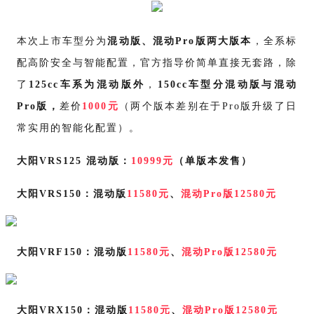
本次上市车型分为
混动版、混动
Pro版两大版本
，全系标
配高阶安全与智能配置，官方指导价
简单直接无套路
，除
了
125cc车系为混动版外
，
150cc车型分混动版与混动
Pro版，
差价
1000元
（两个版本差别在于Pro版
升级了日
常实用的智能化配置
）。
大阳
VRS125 混动版：
10999元
（单版本发售）
大阳
VRS150：混动版
11580元
、
混动Pro版12580元
大阳
VRF150：混动版
11580元
、
混动Pro版12580元
大阳
VRX150：混动版
11580元
、
混动Pro版12580元