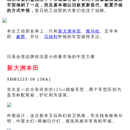
车型倾斜了一点，而且基本都以旧款更新迭代、配置升级
的方式申报，
昔日的工信部的大客们也没了动静。
本次工信部名单上，只有
新大洲本田
、
雅马哈
、五羊本
田、
豪爵
、升仕、
贝纳利
申报的车型值得关注。
日系合资品牌依旧是小排量市场的中坚力量
新大洲本田
SDH125T-50（50A）
首先是一款全新研发的
125cc踏板车型，两个车型区别为
是否标配尾箱，护杠则为选装。
外观设计，这次新本又玩科幻前卫风格，车头线条棱角分
明，中置大灯+两侧日行灯，视觉风格非常有机甲感。