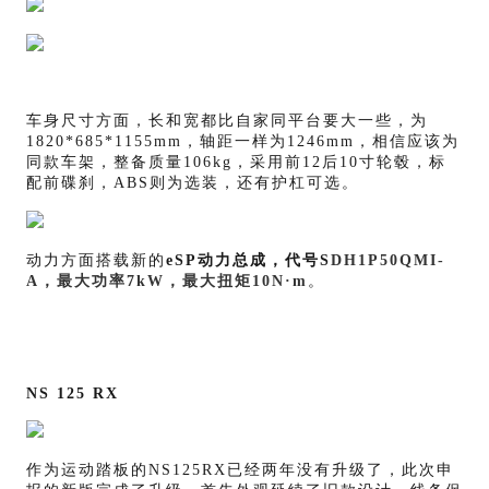
车身尺寸方面，长和宽都比自家同平台要大一些，为
1820*685*1155mm，轴距一样为1246mm，相信应该为
同款车架，整备质量106kg，采用前12后10寸轮毂，标
配前碟刹，ABS则为选装，还有护杠可选。
动力方面搭载新的
eSP动力总成，代号S
DH1P50QMI-
A，最大功率7kW，最大扭矩10N·m
。
NS 125 RX
作为运动踏板的NS125RX已经两年没有升级了，此次申