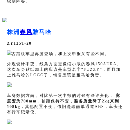
级别阵容。
株洲
春风
雅马哈
ZY125T-20
古踏板车型再度登场，和上次申报又有些不同。
外观设计不变，线条方面更像缩小版的春风150AURA。
这次车身贴纸加上的应该是车型名字“FUZZY”，而且加
上雅马哈的LOGO了，销售应该是雅马哈负责。
车身数据方面，对比第一次申报的时候有些许变化，
宽
度变为700mm
，轴距保持不变，
整备质量降了2kg来到
108kg
，其他配置不变，依旧是瑞丽单通道ABS，车头还
有行车记录仪。