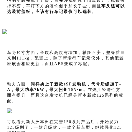
报的新版完成了升级，首先外观延续了旧款设计，线条保
持不变，车灯下方的装饰似乎加长了些，而且
车头还可以
选装前盖板，应该有行车记录仪可以选装
。
车身尺寸方面，长度和高度有增加，轴距不变，整备质量
来到111kg，配置上，除了新增行车记录仪外，其他配置
应该会相应更新，而且ABS变成了标配。
动力方面，
同样换上了新款e
SP发动机，代号后缀加了-
A，最大功率7kW，最大扭矩10N·m。
在燃油经济性方
面有提升，而且这台发动机已经是新本新款125系列的标
配。
可以看到新大洲本田在完善150系列产品后，开始发力
125级别了，一款升级款，一款全新车型，继续强化125