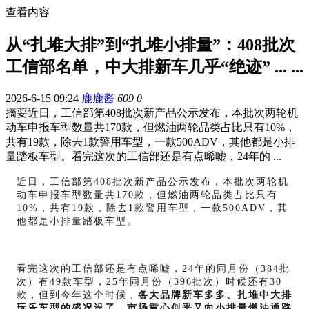
查看内容
从“扎堆大排”到“扎堆小排量”：408批次
工信部名单，中大排新车几乎“绝迹” ... ...
2026-6-15 09:24
鹿鹿酱
609
0
摘要
近日，工信部第408批次新产品公示发布，本批次两轮机
动车申报车型数量共170款，但燃油两轮品类占比只有10%，
共有19款，除去1款警用车型，一款500ADV，其他都是小排
量踏板车型。看完这次的工信部还是有点唏嘘，24年的 ...
近日，工信部第
408批次新产品公示发布，本批次两轮机
动车申报车型数量共170款，但燃油两轮品类占比只有
10%，共有19款，除去1款警用车型，一款500ADV，其
他都是小排量踏板车型。
看完这次的工信部还是有点唏嘘，
24年的同月份（384批
次）有49款车型，25年同月份（396批次）时候还有30
款
，
但
到今年这个时候，
各大品牌新车多多、扎堆中大排
玩乐车型的盛况没了，市场重心似乎又向小排量燃油通路