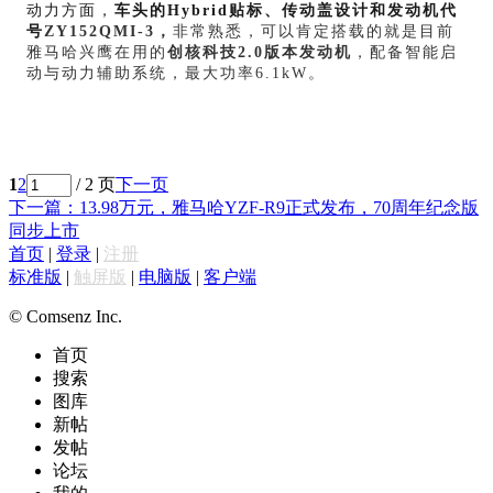
动力方面，
车头的Hybrid贴标、传动盖设计和发动机代
号
ZY152QMI-3，
非常熟悉，可以肯定搭载的就是目前
雅马哈兴鹰在用的
创核科技2.0版本发动机
，
配备智能启
动与动力辅助系统，
最大功率6.1kW。
1
2
/ 2 页
下一页
下一篇：13.98万元，雅马哈YZF-R9正式发布，70周年纪念版
同步上市
首页
|
登录
|
注册
标准版
|
触屏版
|
电脑版
|
客户端
© Comsenz Inc.
首页
搜索
图库
新帖
发帖
论坛