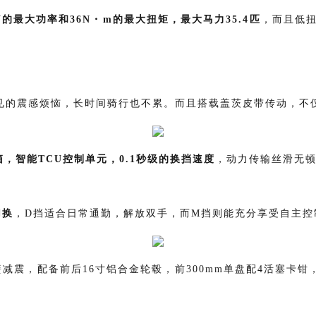
W的最大功率和36N・m的最大扭矩，最大马力35.4匹
，而且低
见的震感烦恼，长时间骑行也不累。而且搭载盖茨皮带传动，不
箱，智能TCU控制单元，0.1秒级的换挡速度
，动力传输丝滑无
切换
，
D挡
适合日常通勤
，
解放双手
，
而
M挡则能充分享受自主控
减震，配备前后16寸铝合金轮毂，前300mm单盘配4活塞卡钳，