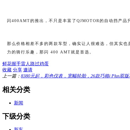
闪
400AMT的推出，不只是丰富了QJMOTOR的自动
那么价格相差不多的两款车型，确实让人很难选，但其实也是
力的骑行乐趣，那闪 400 AMT就是首选。
鲜花
握手
雷人
路过
鸡蛋
收藏
分享
邀请
上一篇：
8380元起，彩色仪表，宽幅轮胎，26款巧格i Plus双版本
相关分类
新闻
下级分类
新车