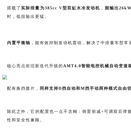
搭载了
实际排量为385cc V型双缸水冷发动机
，
能输出26k
时，低扭输出更猛。
内置平衡轴
，能有效抑制发动机震动，解决了中排量车型常
核心亮点依旧新迭代升级的
AMT4.0智能电控机械自动变速
配有换挡拨片，
同样
支持
D挡自动和M挡手动
两种模式
自由
除此之外，它的配置也一点不含糊：倒置前减
+可调双后弹簧
性和安全性兼顾。