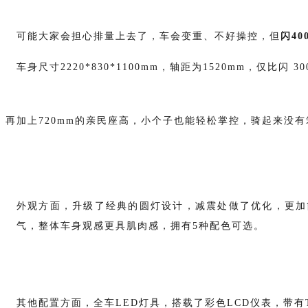
可能大家会担心排量上去了，车会变重、不好操控，但
闪
4
车身尺寸2220*830*1100mm
，轴距为1520mm，
仅比闪 3
再加上720mm的亲民座高，小个子也能轻松掌控，骑起来没
外观方面，升级了经典的圆灯设计，减震处做了优化，更加
气，整体车身观感更具肌肉感，拥有5种配色可选。
其他配置方面，全车
LED灯具，搭载了彩色LCD仪表，带有