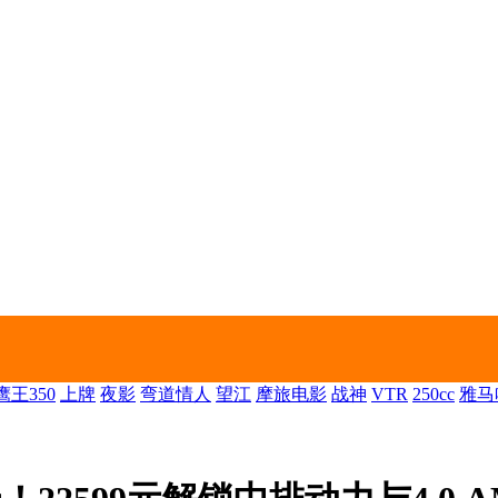
王350
上牌
夜影
弯道情人
望江
摩旅电影
战神
VTR
250cc
雅马