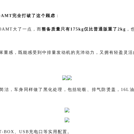
00AMT完全打破了这个顾虑
：
00AMT大了一点，而
整备质量只有175kg仅比普通版重了2kg
，
有笨重感，既能感受到中排量发动机的充沛动力，又拥有轻盈灵活
简洁，车身同样做了黑化处理，包括轮毂、排气防烫盖，
16
T-BOX、USB充电口等实用配置。