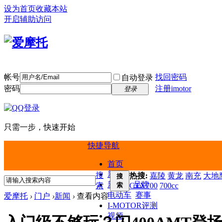
设为首页
收藏本站
开启辅助访问
帐号
找回密码
自动登录
密码
注册imotor
登录
只需一步，快速开始
快捷导航
首页
新闻
搜
热搜:
嘉陵
黄龙
南充
大地鹰
搜
新车
品牌
索
索
CTX700
700cc
电动车
赛事
爱摩托
›
门户
›
新闻
›
查看内容
I-MOTOR评测
视频