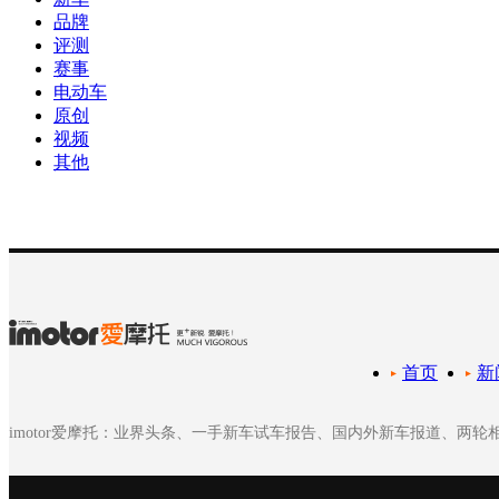
品牌
评测
赛事
电动车
原创
视频
其他
首页
新
imotor爱摩托：业界头条、一手新车试车报告、国内外新车报道、两