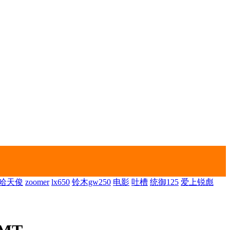
哈天俊
zoomer
lx650
铃木gw250
电影
吐槽
统御125
爱上锐彪