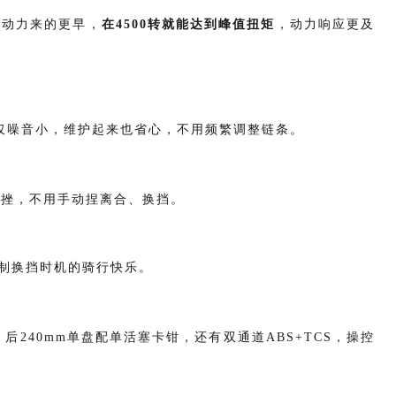
扭动力来的更早，
在4500转就能达到峰值扭矩
，动力响应更及
仅噪音小，维护起来也省心，不用频繁调整链条。
顿挫，不用手动捏离合、换挡。
制换挡时机的骑行快乐。
后240mm单盘配单活塞卡钳，还有双通道ABS+TCS，操控