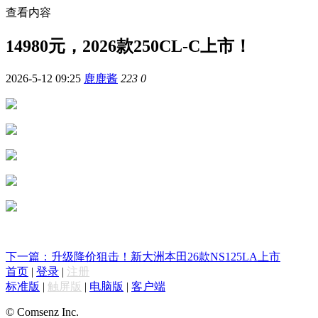
查看内容
14980元，2026款250CL-C上市！
2026-5-12 09:25
鹿鹿酱
223
0
下一篇：升级降价狙击！新大洲本田26款NS125LA上市
首页
|
登录
|
注册
标准版
|
触屏版
|
电脑版
|
客户端
© Comsenz Inc.