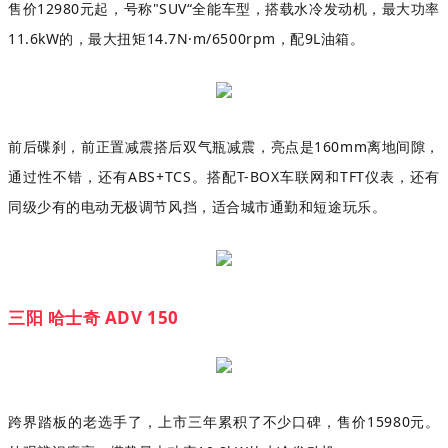
售价12980元起，号称"SUV“全能车型，搭载水冷发动机，最大功率
11.6kW的，最大扭矩14.7N·m/6500rpm，配9L油箱。
前后碟刹，前正置减震搭后双气瓶减震，亮点是160mm离地间隙，
通过性不错，还有ABS+TCS。搭配T-BOX车联网和TFT仪表，还有
同级少有的电动无极调节风挡，适合城市通勤和短途玩乐。
三阳 哈士奇 ADV 150
跨界踏板的老选手了，上市三年累积了不少口碑，售价15980元。