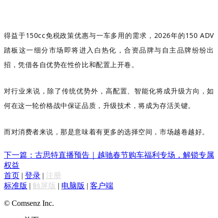
得益于150cc免税政策优惠与一车多用的需求，
2026年的150 ADV
踏板这一细分市场即将进入白热化，
合资品牌与自主品牌纷纷出
招，凭借各自优势在性价比和配置上开卷。
对行业来说，除了传统优势外，高配置、智能化将成升级方向，如
何在这一轮价格战中保证品质，升级技术，将成为存活关键。
而对消费者来说，那是意味着有更多的选择空间，市场越卷越好。
下一篇：古思特直播预告｜越驰春节购车福利专场，解锁专属
权益
首页
|
登录
|
注册
标准版
|
触屏版
|
电脑版
|
客户端
© Comsenz Inc.