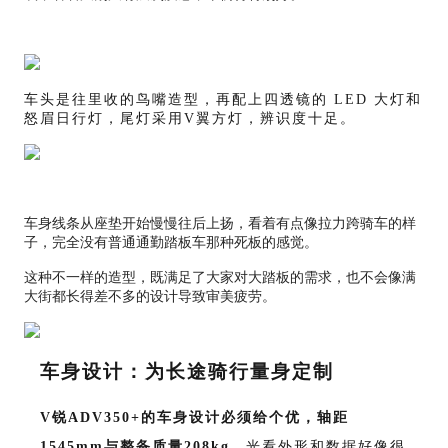
车头是往里收的鸟嘴造型，再配上四透镜的 LED 大灯和
怒眉日行灯，尾灯采用V翼方灯，辨识度十足。
车身线条从座垫开始慢慢往后上扬，看着有点像拉力跨骑车的样
子，完全没有普通通勤踏板车那种死板的感觉。
这种不一样的造型，既满足了大家对大踏板的需求，也不会像满
大街都长得差不多的设计导致审美疲劳。
车身设计：为长途骑行量身定制
V锐ADV350+的车身
设计必须给个优
，轴距
1545mm与整备质量208kg，
光看外形和数据好像很