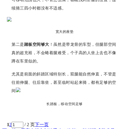
续骑三四小时都没有不适感。
宽大的座垫
第二是
踏板空间够大
！虽然是带龙骨的车型，但腿部空间
真的超充裕，不会蜷着腿难受，个子高的人坐上去也不像
蹲在车里似的。
尤其是前面的斜踏区域特别长，双腿能自然伸直，不管是
往前伸腿、往后靠坐，甚至临时站起来骑，都有足够的空
间
长踏板，移动空间足够
1
2
/ 2 页
下一页