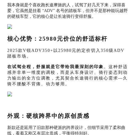
我本身就是个喜欢跑长途摩旅的人，试驾了好几天下来，深得喜
爱，它虽然是
挂着 “ADV” 名号的踏板车，但并不是那种能玩越野
的硬核车型，它的核心是让长途骑行变得舒服。
核心优势：
25980元价位的舒适标杆
2025款V锐ADV350+以25980元的定价切入350级ADV
踏板市场。
在试驾全程，舒服
就是
它
带
给我最深刻的
印象
。这种舒适
感并非单一维度的调校，而是从车身设计、骑行姿态到动
力输出的全方位
调教
，尤其契合长途骑行的核心需求—久
骑不腰酸不背痛、动力够用。
外观：硬核跨界中的原创质感
新款还是延用了旧款那种硬派的跨界设计，但细节采用了柔和曲
线，看着又刚又有层次质感，平衡得特别好。