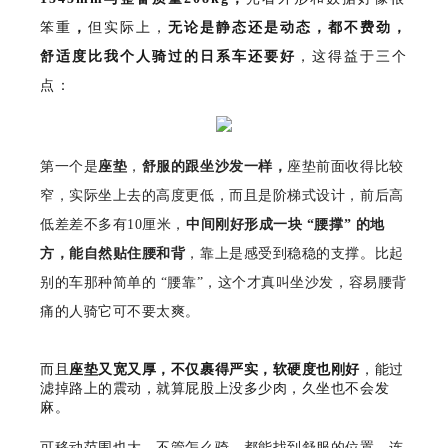
笨重
，
但实际上，
无论是静态还是动态，都不费劲，
舒适度比我个人骑过的日系车还要好
，这得益于三个
点：
第一个是
座垫
，
舒服的跟坐沙发一样，
座垫前面收得比较
窄，实际坐上去的高度更低，而且是阶梯式设计，前后高
低差差不多有10厘米，
中间刚好形成一块 “腰撑” 的地
方，能自然贴住腰和背
，靠上是感受到稳稳的支撑。比起
别的车那种简单的 “腰靠”，这个才真叫坐沙发，容易腰背
痛的人骑它可不要太爽。
而且
座垫又宽又厚，不仅裹得严实，软硬度也刚好
，能过
滤掉路上的震动，就算屁股上没多少肉，久坐也不会发
麻。
可移动范围也大，不管怎么骑，都能找到舒服的位置，连